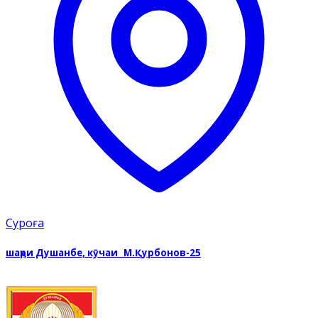
Суроға
шаҳри Душанбе, кӯчаи М.Қурбонов-25