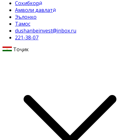
Соҳибкорӣ
Амволи давлатӣ
Эълонҳо
Тамос
dushanbeinvest@inbox.ru
221-38-07
Тоҷикӣ