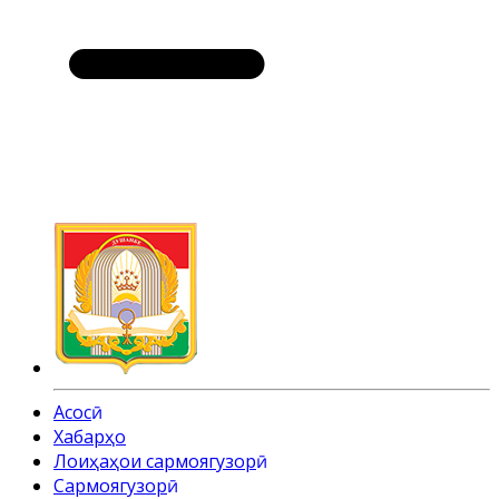
Асосӣ
Хабарҳо
Лоиҳаҳои сармоягузорӣ
Cармоягузорӣ