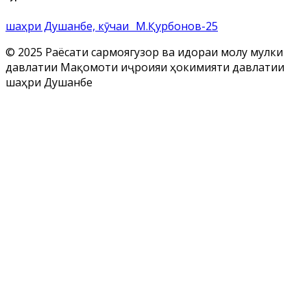
шаҳри Душанбе, кӯчаи М.Қурбонов-25
© 2025 Раёсати сармоягузорӣ ва идораи молу мулки
давлатии Мақомоти иҷроияи ҳокимияти давлатии
шаҳри Душанбе