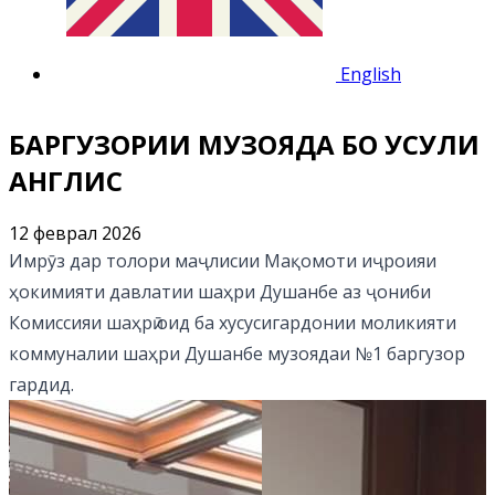
English
БАРГУЗОРИИ МУЗОЯДА БО УСУЛИ
АНГЛИСӢ
12 феврал 2026
Имрӯз дар толори маҷлисии Мақомоти иҷроияи
ҳокимияти давлатии шаҳри Душанбе аз ҷониби
Комиссияи шаҳрӣ оид ба хусусигардонии моликияти
коммуналии шаҳри Душанбе музоядаи №1 баргузор
гардид.