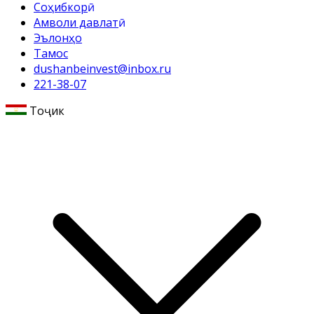
Соҳибкорӣ
Амволи давлатӣ
Эълонҳо
Тамос
dushanbeinvest@inbox.ru
221-38-07
Тоҷикӣ