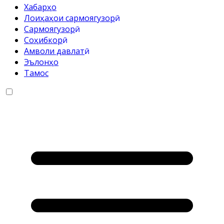
Хабарҳо
Лоиҳаҳои сармоягузорӣ
Cармоягузорӣ
Соҳибкорӣ
Амволи давлатӣ
Эълонҳо
Тамос