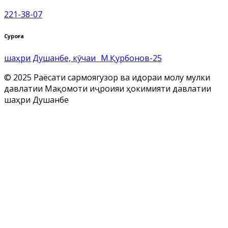
221-38-07
Суроға
шаҳри Душанбе, кӯчаи М.Қурбонов-25
© 2025 Раёсати сармоягузорӣ ва идораи молу мулки
давлатии Мақомоти иҷроияи ҳокимияти давлатии
шаҳри Душанбе