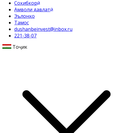
Соҳибкорӣ
Амволи давлатӣ
Эълонҳо
Тамос
dushanbeinvest@inbox.ru
221-38-07
Тоҷикӣ