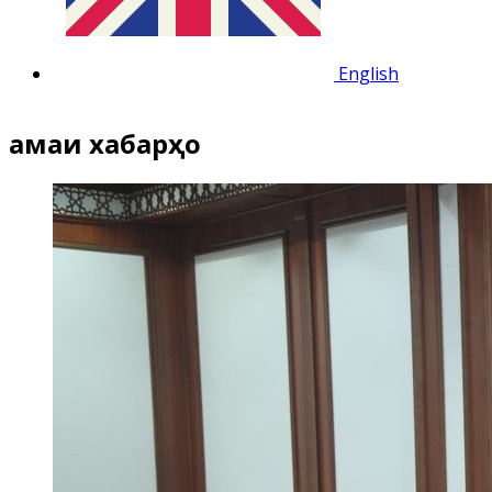
English
Ҳамаи хабарҳо