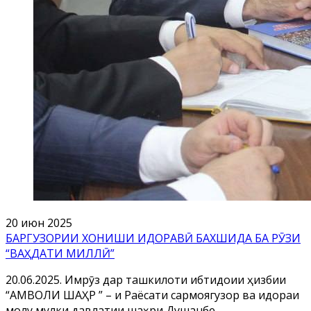
20 июн 2025
БАРГУЗОРИИ ХОНИШИ ИДОРАВӢ БАХШИДА БА РӮЗИ
“ВАҲДАТИ МИЛЛӢ”
20.06.2025. Имрӯз дар ташкилоти ибтидоии ҳизбии
“АМВОЛИ ШАҲР ” – и Раёсати сармоягузорӣ ва идораи
молу мулки давлатии шаҳри Душанбе