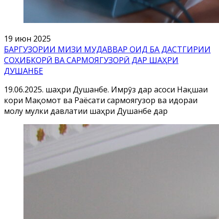
19 июн 2025
БАРГУЗОРИИ МИЗИ МУДАВВАР ОИД БА ДАСТГИРИИ
СОҲИБКОРӢ ВА САРМОЯГУЗОРӢ ДАР ШАҲРИ
ДУШАНБЕ
19.06.2025. шаҳри Душанбе. Имрӯз дар асоси Нақшаи
кори Мақомот ва Раёсати сармоягузорӣ ва идораи
молу мулки давлатии шаҳри Душанбе дар