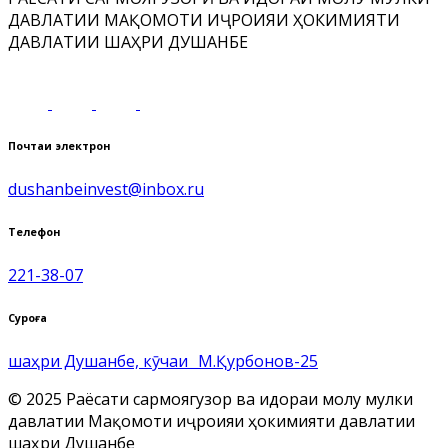
ДАВЛАТИИ МАҚОМОТИ ИҶРОИЯИ ҲОКИМИЯТИ
ДАВЛАТИИ ШАҲРИ ДУШАНБЕ
Почтаи электронӣ
dushanbeinvest@inbox.ru
Телефон
221-38-07
Суроға
шаҳри Душанбе, кӯчаи М.Қурбонов-25
© 2025 Раёсати сармоягузорӣ ва идораи молу мулки
давлатии Мақомоти иҷроияи ҳокимияти давлатии
шаҳри Душанбе