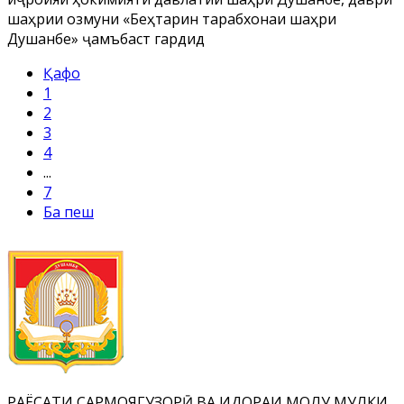
шаҳрии озмуни «Беҳтарин тарабхонаи шаҳри
Душанбе» ҷамъбаст гардид
Қафо
1
2
3
4
...
7
Ба пеш
РАЁСАТИ САРМОЯГУЗОРӢ ВА ИДОРАИ МОЛУ МУЛКИ