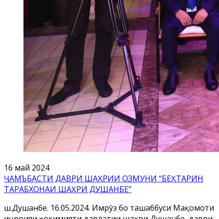
16 май 2024
ҶАМЪБАСТИ ДАВРИ ШАҲРИИ ОЗМУНИ “БЕҲТАРИН
ТАРАБХОНАИ ШАҲРИ ДУШАНБЕ”
ш.Душанбе. 16.05.2024. Имрӯз бо ташаббуси Мақомоти
иҷроияи ҳокимияти давлатии шаҳри Душанбе, даври