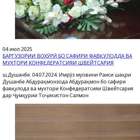
04 июл 2025
БАРГУЗОРИИ ВОХӮРӢ БО САФИРИ ФАВҚУЛОДДА ВА
МУХТОРИ КОНФЕДЕРАТСИЯИ ШВЕЙТСАРИЯ
ш.Душанбе. 04.07.2024. Имрӯз муовини Раиси шаҳри
Душанбе Абдураҳмонзода Абдураҳмон бо сафири
фавқулода ва мухтори Конфедератсияи Швейтсария
дар Ҷумҳурии Тоҷикистон Салмон