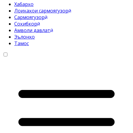
Хабарҳо
Лоиҳаҳои сармоягузорӣ
Cармоягузорӣ
Соҳибкорӣ
Амволи давлатӣ
Эълонҳо
Тамос