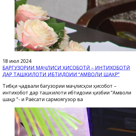
18 июл 2024
БАРГУЗОРИИ МАҶЛИСИ ҲИСОБОТӢ – ИНТИХОБОТӢ
ДАР ТАШКИЛОТИ ИБТИДОИИ “АМВОЛИ ШАҲР”
Тибқи ҷадвали багузории маҷлисҳои ҳисоботӣ –
интихоботӣ дар ташкилоти ибтидоии ҳизбии “Амволи
шаҳр ”- и Раёсати сармоягузорӣ ва