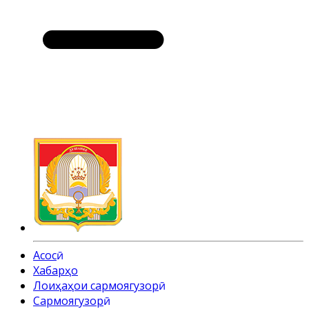
Асосӣ
Хабарҳо
Лоиҳаҳои сармоягузорӣ
Cармоягузорӣ