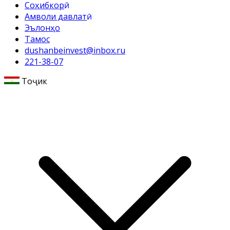
Соҳибкорӣ
Амволи давлатӣ
Эълонҳо
Тамос
dushanbeinvest@inbox.ru
221-38-07
Тоҷикӣ