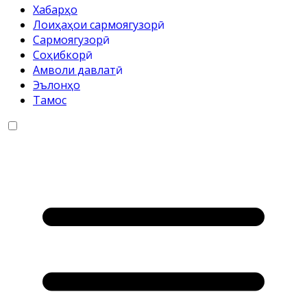
Хабарҳо
Лоиҳаҳои сармоягузорӣ
Cармоягузорӣ
Соҳибкорӣ
Амволи давлатӣ
Эълонҳо
Тамос