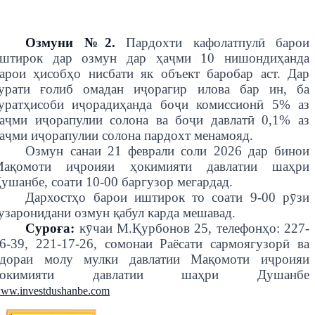
Озмуни №2.
Пардохти кафолатпулӣ барои
штирок дар озмун дар ҳаҷми 10 нишондиҳанда
арои ҳисобҳо нисбати як объект баробар аст. Дар
урати ғолиб омадан иҷорагир илова бар ин, ба
уратҳисоби иҷорадиҳанда боҷи комиссионӣ 5% аз
аҷми иҷорапулии солона ва боҷи давлатӣ 0,1% аз
аҷми иҷорапулии солона пардохт менамояд.
Озмун санаи 21 феврали соли 2026 дар бинои
Мақомоти иҷроияи ҳокимияти давлатии шаҳри
ушанбе, соати 10-00 баргузор мегардад.
Дархостҳо барои иштирок то соати 9-00 рӯзи
узаронидани озмун қабул карда мешавад.
Суроға:
кӯчаи М.Қурбонов 25, телефонҳо: 227-
6-39, 221-17-26,
с
омонаи Раёсати сармоягузорӣ ва
дораи молу мулки давлатии Мақомоти иҷроияи
ҳокимияти давлатии шаҳри Душанбе
ww.investdushanbe.com