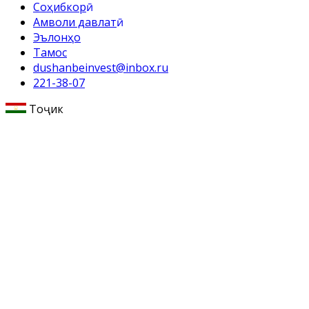
Соҳибкорӣ
Амволи давлатӣ
Эълонҳо
Тамос
dushanbeinvest@inbox.ru
221-38-07
Тоҷикӣ