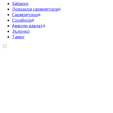
Хабарҳо
Лоиҳаҳои сармоягузорӣ
Cармоягузорӣ
Соҳибкорӣ
Амволи давлатӣ
Эълонҳо
Тамос