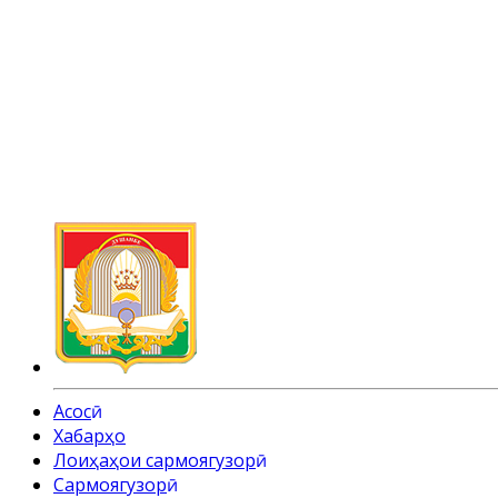
Асосӣ
Хабарҳо
Лоиҳаҳои сармоягузорӣ
Cармоягузорӣ